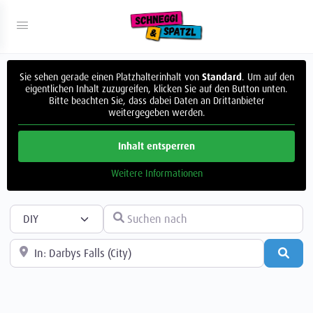
Sie sehen gerade einen Platzhalterinhalt von
Standard
. Um auf den
eigentlichen Inhalt zuzugreifen, klicken Sie auf den Button unten.
Bitte beachten Sie, dass dabei Daten an Drittanbieter
weitergegeben werden.
Inhalt entsperren
Weitere Informationen
Suchtyp auswählen
Suchen nach
In der Nähe
Such