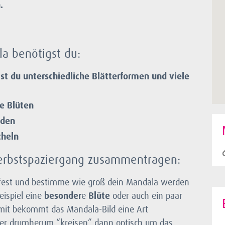
n.
a benötigst du:
t du unterschiedliche Blätterformen und viele
e Blüten
nden
cheln
erbstspaziergang zusammentragen:
fest und bestimme wie groß dein Mandala werden
eispiel eine
besonder
e
Blüte
oder auch ein paar
mit bekommt das Mandala-Bild eine Art
ter drumherum “kreisen” dann optisch um das