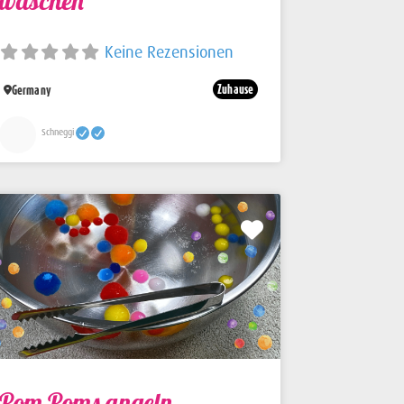
waschen
Keine Rezensionen
Zuhause
Germany
Schneggi
Favorit
Pom Poms angeln