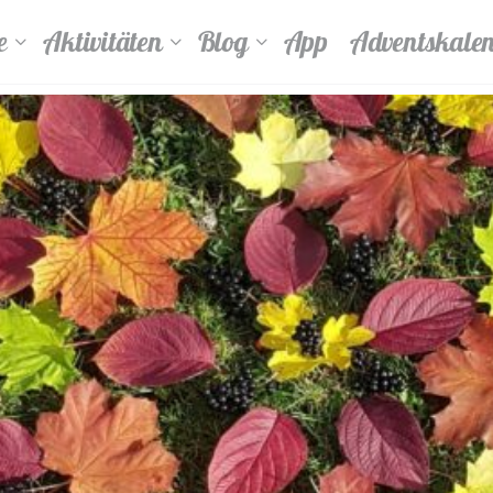
e
Aktivitäten
Blog
App
Adventskale