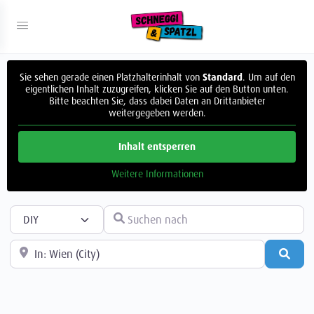
Sie sehen gerade einen Platzhalterinhalt von
Standard
. Um auf den
eigentlichen Inhalt zuzugreifen, klicken Sie auf den Button unten.
Bitte beachten Sie, dass dabei Daten an Drittanbieter
weitergegeben werden.
Inhalt entsperren
Weitere Informationen
Suchtyp auswählen
Suchen nach
In der Nähe
Such