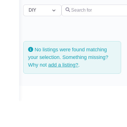
Select search type
Search for
No listings were found matching
your selection. Something missing?
Why not
add a listing?
.
© 2026 - Schneggi & Spatzl by Open The Box GmbH