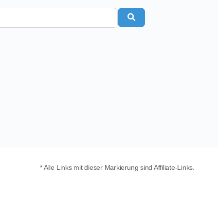
Search
* Alle Links mit dieser Markierung sind Affiliate-Links.
Du wirst darüber auf die Seite eines externen
Anbieters geleitet. Falls du dort einen Kauf
durchführst, erhalten wir eine kleine Provision. Für
dich entstehen dadurch keine Kosten. Mit Hilfe der