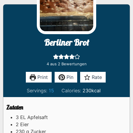
Berliner Brot
4
aus
2
Bewertungen
Print
Pin
Rate
Servings:
15
Calories:
230
kcal
Zutaten
3
EL
Apfelsaft
2
Eier
230
g
Zucker