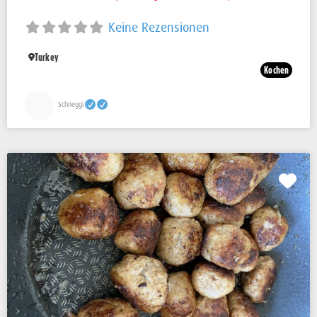
Keine Rezensionen
Turkey
Kochen
Schneggi
Fav