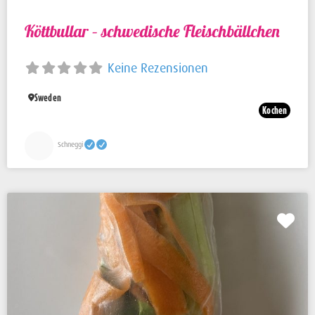
Köttbullar – schwedische Fleischbällchen
Keine Rezensionen
Sweden
Kochen
Schneggi
Fav