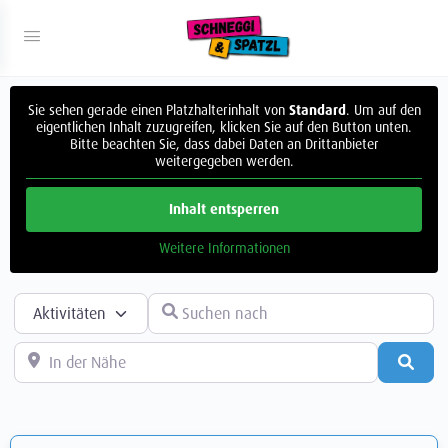
Sie sehen gerade einen Platzhalterinhalt von
Standard
. Um auf den
eigentlichen Inhalt zuzugreifen, klicken Sie auf den Button unten.
Bitte beachten Sie, dass dabei Daten an Drittanbieter
weitergegeben werden.
Inhalt entsperren
Weitere Informationen
Suchtyp auswählen
Suchen nach
In der Nähe
Such