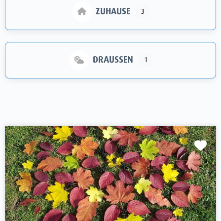
ZUHAUSE
3
DRAUSSEN
1
Fav